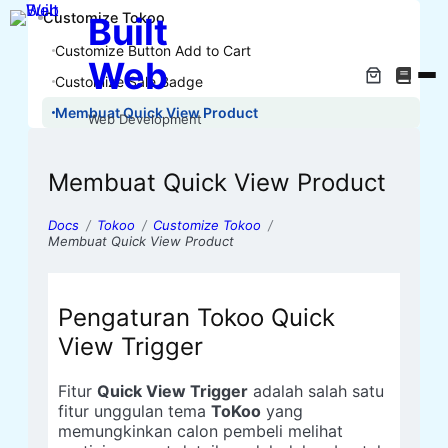
Customize Tokoo
Built
Customize Button Add to Cart
Web
Customize Sale Badge
Membuat Quick View Product
Web Development
Membuat Quick View Product
Docs
Tokoo
Customize Tokoo
Membuat Quick View Product
Pengaturan Tokoo Quick
View Trigger
Fitur
Quick View Trigger
adalah salah satu
fitur unggulan tema
ToKoo
yang
memungkinkan calon pembeli melihat