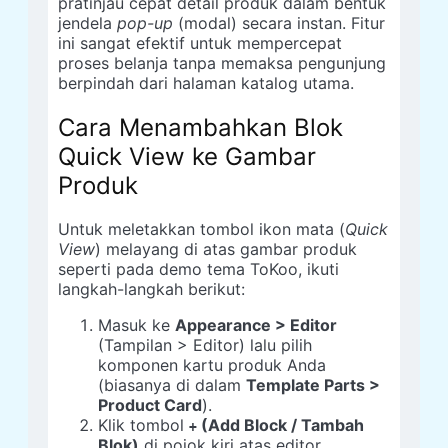
pratinjau cepat detail produk dalam bentuk
jendela
pop-up
(modal) secara instan. Fitur
ini sangat efektif untuk mempercepat
proses belanja tanpa memaksa pengunjung
berpindah dari halaman katalog utama.
Cara Menambahkan Blok
Quick View ke Gambar
Produk
Untuk meletakkan tombol ikon mata (
Quick
View
) melayang di atas gambar produk
seperti pada demo tema ToKoo, ikuti
langkah-langkah berikut:
Masuk ke
Appearance > Editor
(Tampilan > Editor) lalu pilih
komponen kartu produk Anda
(biasanya di dalam
Template Parts >
Product Card
).
Klik tombol
(Add Block / Tambah
+
Blok)
di pojok kiri atas editor.