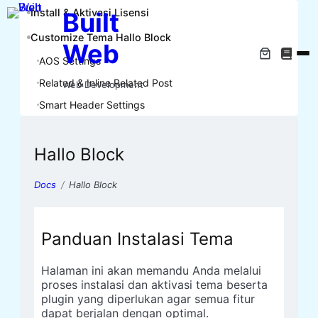
Install & Aktivasi Lisensi
Built
Customize Tema Hallo Block
Web
AOS Settings
Related & Inline Related Post
Web Development
Smart Header Settings
Hallo Block
Docs
Hallo Block
Panduan Instalasi Tema
Halaman ini akan memandu Anda melalui
proses instalasi dan aktivasi tema beserta
plugin yang diperlukan agar semua fitur
dapat berjalan dengan optimal.